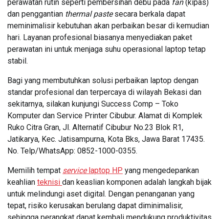
perawatan rutin seperti pembersihan debu pada
fan
(kipas)
dan penggantian
thermal paste
secara berkala dapat
meminimalisir kebutuhan akan perbaikan besar di kemudian
hari. Layanan profesional biasanya menyediakan paket
perawatan ini untuk menjaga suhu operasional laptop tetap
stabil.
Bagi yang membutuhkan solusi perbaikan laptop dengan
standar profesional dan terpercaya di wilayah Bekasi dan
sekitarnya, silakan kunjungi Success Comp – Toko
Komputer dan Service Printer Cibubur. Alamat di Komplek
Ruko Citra Gran, Jl. Alternatif Cibubur No.23 Blok R1,
Jatikarya, Kec. Jatisampurna, Kota Bks, Jawa Barat 17435.
No. Telp/WhatsApp: 0852-1000-0355.
Memilih tempat
service
laptop HP
yang mengedepankan
keahlian
teknisi
dan keaslian komponen adalah langkah bijak
untuk melindungi aset digital. Dengan penanganan yang
tepat, risiko kerusakan berulang dapat diminimalisir,
sehingga perangkat dapat kembali mendukung produktivitas