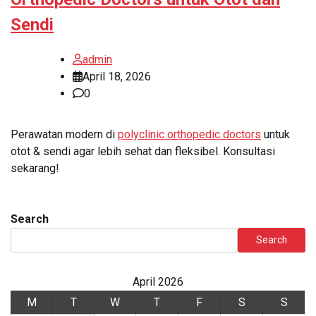
Sendi
admin
April 18, 2026
0
Perawatan modern di
polyclinic orthopedic doctors
untuk
otot & sendi agar lebih sehat dan fleksibel. Konsultasi
sekarang!
Search
Search
April 2026
M
T
W
T
F
S
S