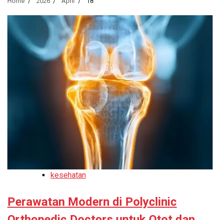
Home
2026
April
18
kesehatan
Perawatan Modern di Polyclinic
Orthopedic Doctors untuk Otot dan