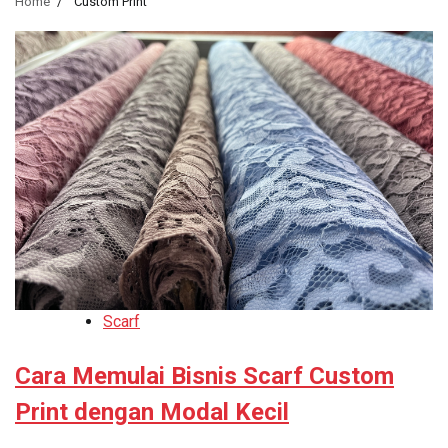
Home
Custom Print
Scarf
Cara Memulai Bisnis Scarf Custom
Print dengan Modal Kecil